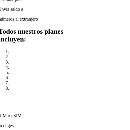
Envía saldo a
números al extranjero
Todos nuestros planes
incluyen:
SIM o eSIM
tú eliges