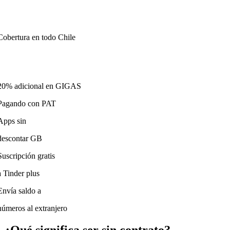
Cobertura en todo Chile
20% adicional en GIGAS
Pagando con PAT
Apps sin
descontar GB
Suscripción gratis
a Tinder plus
Envía saldo a
números al extranjero