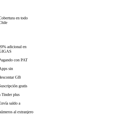
Cobertura en todo
Chile
20% adicional en
GIGAS
Pagando con PAT
Apps sin
descontar GB
Suscripción gratis
a Tinder plus
Envía saldo a
números al extranjero