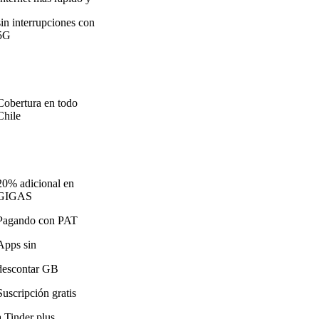
sin interrupciones con
5G
Cobertura en todo
Chile
20% adicional en
GIGAS
Pagando con PAT
Apps sin
descontar GB
Suscripción gratis
a Tinder plus