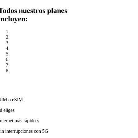
Todos nuestros planes
incluyen:
SIM o eSIM
tú eliges
Internet más rápido y
sin interrupciones con 5G