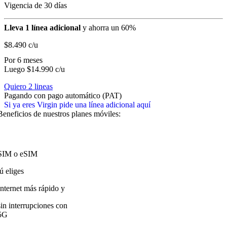
Vigencia de 30 días
Lleva 1 línea adicional
y ahorra un 60%
$8.490
c/u
Por 6 meses
Luego $14.990 c/u
Quiero 2 lineas
Pagando con pago automático (PAT)
Si ya eres Virgin pide una línea adicional aquí
Beneficios de nuestros planes móviles:
SIM o eSIM
tú eliges
Internet más rápido y
sin interrupciones con
5G