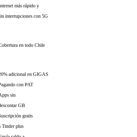
Internet más rápido y
sin interrupciones con 5G
Cobertura en todo Chile
20% adicional en GIGAS
Pagando con PAT
Apps sin
descontar GB
Suscripción gratis
a Tinder plus
Envía saldo a