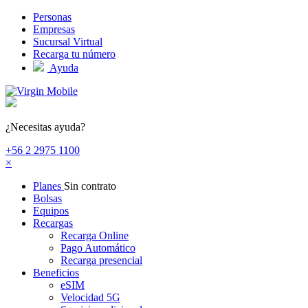
Pasar al contenido principal
Personas
Empresas
Sucursal Virtual
Recarga tu número
Ayuda
¿Necesitas ayuda?
+56 2 2975 1100
×
Planes
Sin contrato
Bolsas
Equipos
Recargas
Recarga Online
Pago Automático
Recarga presencial
Beneficios
eSIM
Velocidad 5G