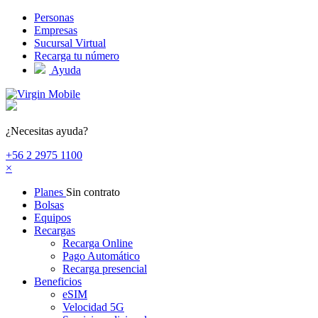
Pasar al contenido principal
Personas
Empresas
Sucursal Virtual
Recarga tu número
Ayuda
¿Necesitas ayuda?
+56 2 2975 1100
×
Planes
Sin contrato
Bolsas
Equipos
Recargas
Recarga Online
Pago Automático
Recarga presencial
Beneficios
eSIM
Velocidad 5G