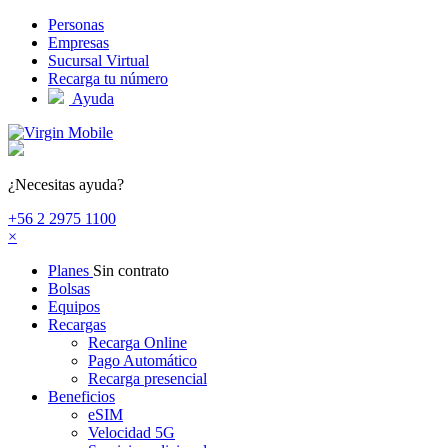
Pasar al contenido principal
Personas
Empresas
Sucursal Virtual
Recarga tu número
Ayuda
¿Necesitas ayuda?
+56 2 2975 1100
×
Planes
Sin contrato
Bolsas
Equipos
Recargas
Recarga Online
Pago Automático
Recarga presencial
Beneficios
eSIM
Velocidad 5G