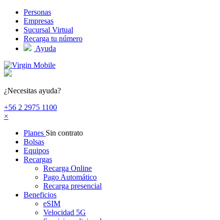
Pasar al contenido principal
Personas
Empresas
Sucursal Virtual
Recarga tu número
Ayuda
¿Necesitas ayuda?
+56 2 2975 1100
×
Planes
Sin contrato
Bolsas
Equipos
Recargas
Recarga Online
Pago Automático
Recarga presencial
Beneficios
eSIM
Velocidad 5G