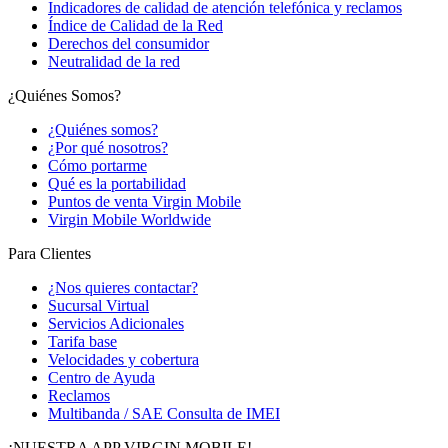
Indicadores de calidad de atención telefónica y reclamos
Índice de Calidad de la Red
Derechos del consumidor
Neutralidad de la red
¿Quiénes Somos?
¿Quiénes somos?
¿Por qué nosotros?
Cómo portarme
Qué es la portabilidad
Puntos de venta Virgin Mobile
Virgin Mobile Worldwide
Para Clientes
¿Nos quieres contactar?
Sucursal Virtual
Servicios Adicionales
Tarifa base
Velocidades y cobertura
Centro de Ayuda
Reclamos
Multibanda / SAE Consulta de IMEI
¡NUESTRA APP VIRGIN MOBILE!