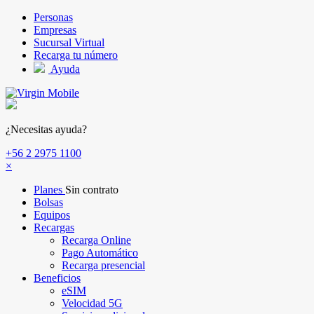
Pasar al contenido principal
Personas
Empresas
Sucursal Virtual
Recarga tu número
Ayuda
¿Necesitas ayuda?
+56 2 2975 1100
×
Planes
Sin contrato
Bolsas
Equipos
Recargas
Recarga Online
Pago Automático
Recarga presencial
Beneficios
eSIM
Velocidad 5G